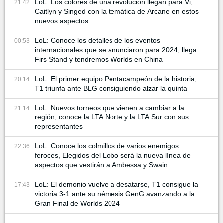
LoL: Los colores de una revolución llegan para Vi,
21:42
Caitlyn y Singed con la temática de Arcane en estos
nuevos aspectos
LoL: Conoce los detalles de los eventos
00:53
internacionales que se anunciaron para 2024, llega
Firs Stand y tendremos Worlds en China
LoL: El primer equipo Pentacampeón de la historia,
20:14
T1 triunfa ante BLG consiguiendo alzar la quinta
LoL: Nuevos torneos que vienen a cambiar a la
21:14
región, conoce la LTA Norte y la LTA Sur con sus
representantes
LoL: Conoce los colmillos de varios enemigos
22:36
feroces, Elegidos del Lobo será la nueva línea de
aspectos que vestirán a Ambessa y Swain
LoL: El demonio vuelve a desatarse, T1 consigue la
17:43
victoria 3-1 ante su némesis GenG avanzando a la
Gran Final de Worlds 2024