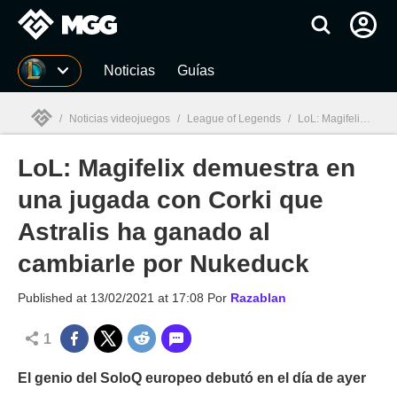
MGG
Noticias
Guías
/
Noticias videojuegos
/
League of Legends
/
LoL: Magifelix demuestra en una jugada con Corki que Astralis ha ganado al cambiarle por Nukeduck
LoL: Magifelix demuestra en
MGG

una jugada con Corki que
Astralis ha ganado al
cambiarle por Nukeduck
Published at
13/02/2021 at 17:08
Por
Razablan
1
El genio del SoloQ europeo debutó en el día de ayer