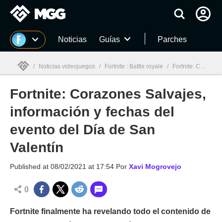
MGG
Noticias
Guías
Parches
/
Noticias videojuegos
/
Fortnite : Battle royale
/
Fortnite: Corazones Salvajes, información y fechas del evento del Día de San Valentín
Fortnite: Corazones Salvajes,
MGG

información y fechas del
evento del Día de San
Valentín
Published at
08/02/2021 at 17:54
Por
Xavi Mogrovejo
0
Fortnite finalmente ha revelando todo el contenido de