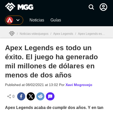
MGG
Noticias
Guías
/
Noticias videojuegos
/
Apex Legends
/
Apex Legends es todo un éxito. El juego ha generado mil millones de dólares en menos de dos años
Apex Legends es todo un
MGG

éxito. El juego ha generado
mil millones de dólares en
menos de dos años
Published at
08/02/2021 at 13:02
Por
Xavi Mogrovejo
0
Apex Legends acaba de cumplir dos años. Y en tan