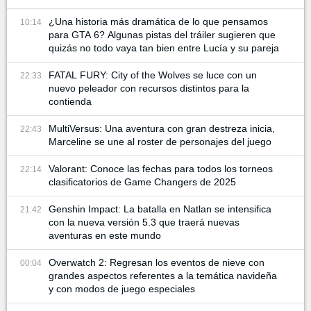
¿Una historia más dramática de lo que pensamos
10:14
para GTA 6? Algunas pistas del tráiler sugieren que
quizás no todo vaya tan bien entre Lucía y su pareja
FATAL FURY: City of the Wolves se luce con un
22:33
nuevo peleador con recursos distintos para la
contienda
MultiVersus: Una aventura con gran destreza inicia,
22:43
Marceline se une al roster de personajes del juego
Valorant: Conoce las fechas para todos los torneos
22:14
clasificatorios de Game Changers de 2025
Genshin Impact: La batalla en Natlan se intensifica
21:42
con la nueva versión 5.3 que traerá nuevas
aventuras en este mundo
Overwatch 2: Regresan los eventos de nieve con
00:04
grandes aspectos referentes a la temática navideña
y con modos de juego especiales