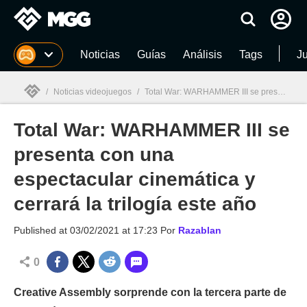
MGG
Noticias
Guías
Análisis
Tags
J
/
Noticias videojuegos
/
Total War: WARHAMMER III se presenta con una espectacular cinemática y cerrará la trilogía este año
Total War: WARHAMMER III se
MGG

presenta con una
espectacular cinemática y
cerrará la trilogía este año
Published at
03/02/2021 at 17:23
Por
Razablan
0
Creative Assembly sorprende con la tercera parte de