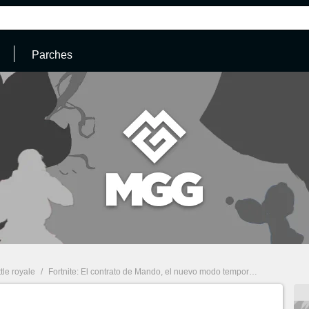
Parches
ttle royale
/
Fortnite: El contrato de Mando, el nuevo modo temporal que te convierte en cazarrecompensas