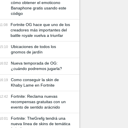
cómo obtener el emoticono
Banaphone gratis usando este
código
Fortnite OG hace que uno de los
11:08
creadores más importantes del
battle royale vuelva a triunfar
Ubicaciones de todos los
15:10
gnomos de jardín
Nueva temporada de OG:
16:02
¿cuándo podremos jugarla?
Como conseguir la skin de
16:19
Khaby Lame en Fortnite
Fortnite: Reclama nuevas
12:42
recompensas gratuitas con un
evento de sentido arácnido
Fortnite: TheGrefg tendrá una
10:01
nueva línea de skins de temática