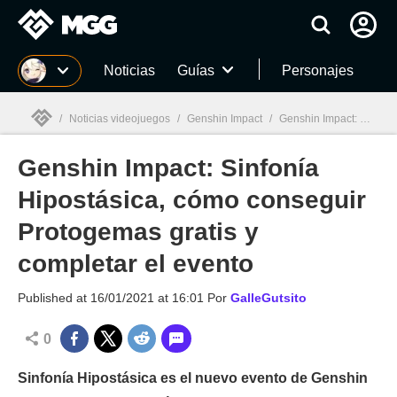
MGG
Noticias
Guías
Personajes
/
Noticias videojuegos
/
Genshin Impact
/
Genshin Impact: Sinfonía Hipostásica, cómo conseguir Protogemas gratis y completar el evento
Genshin Impact: Sinfonía
MGG

Hipostásica, cómo conseguir
Protogemas gratis y
completar el evento
Published at
16/01/2021 at 16:01
Por
GalleGutsito
0
Sinfonía Hipostásica es el nuevo evento de Genshin