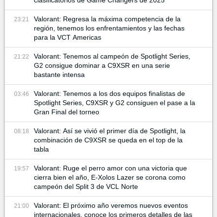
clasificatorios de Game Changers de 2025
Valorant: Regresa la máxima competencia de la
23:21
región, tenemos los enfrentamientos y las fechas
para la VCT Americas
Valorant: Tenemos al campeón de Spotlight Series,
21:22
G2 consigue dominar a C9XSR en una serie
bastante intensa
Valorant: Tenemos a los dos equipos finalistas de
03:46
Spotlight Series, C9XSR y G2 consiguen el pase a la
Gran Final del torneo
Valorant: Así se vivió el primer día de Spotlight, la
08:18
combinación de C9XSR se queda en el top de la
tabla
Valorant: Ruge el perro amor con una victoria que
19:57
cierra bien el año, E-Xolos Lazer se corona como
campeón del Split 3 de VCL Norte
Valorant: El próximo año veremos nuevos eventos
21:00
internacionales, conoce los primeros detalles de las