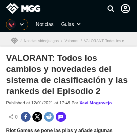
MGG
Noticias
Guías
/
Noticias videojuegos
/
Valorant
/
VALORANT: Todos los cambios y novedades del sistema de clasificación y las rankeds del Episodio 2
VALORANT: Todos los
MGG

cambios y novedades del
sistema de clasificación y las
rankeds del Episodio 2
Published at
12/01/2021 at 17:49
Por
Xavi Mogrovejo
0
Riot Games se pone las pilas y añade algunas