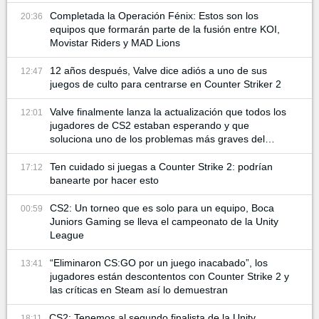
Completada la Operación Fénix: Estos son los
20:36
equipos que formarán parte de la fusión entre KOI,
Movistar Riders y MAD Lions
12 años después, Valve dice adiós a uno de sus
12:47
juegos de culto para centrarse en Counter Striker 2
Valve finalmente lanza la actualización que todos los
12:01
jugadores de CS2 estaban esperando y que
soluciona uno de los problemas más graves del
juego
Ten cuidado si juegas a Counter Strike 2: podrían
17:12
banearte por hacer esto
CS2: Un torneo que es solo para un equipo, Boca
00:59
Juniors Gaming se lleva el campeonato de la Unity
League
“Eliminaron CS:GO por un juego inacabado”, los
13:41
jugadores están descontentos con Counter Strike 2 y
las críticas en Steam así lo demuestran
CS2: Tenemos al segundo finalista de la Unity
18:11