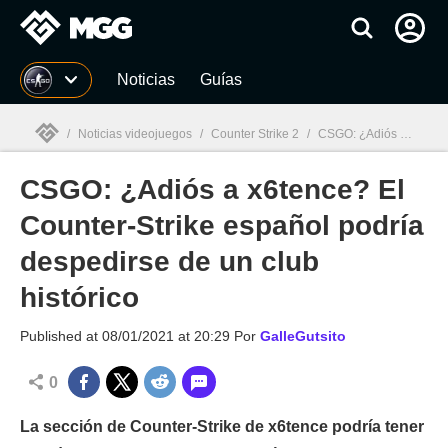
MGG
Noticias
Guías
/
Noticias videojuegos
/
Counter Strike 2
/
CSGO: ¿Adiós a x6tence? El Counter-Strike español podría despedirse de un club histórico
CSGO: ¿Adiós a x6tence? El
MGG

Counter-Strike español podría
despedirse de un club
histórico
Published at
08/01/2021 at 20:29
Por
GalleGutsito
0
La sección de Counter-Strike de x6tence podría tener