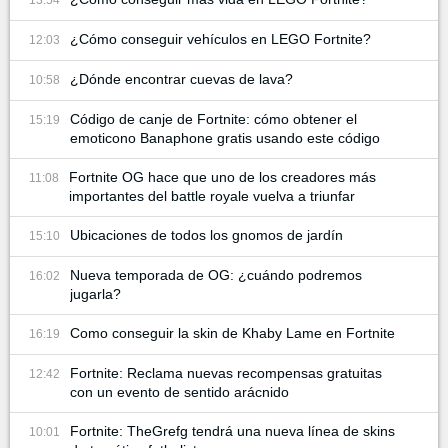
13:54
¿Cómo conseguir vehículos en LEGO Fortnite?
12:03
¿Dónde encontrar cuevas de lava?
10:58
Código de canje de Fortnite: cómo obtener el
15:19
emoticono Banaphone gratis usando este código
Fortnite OG hace que uno de los creadores más
11:08
importantes del battle royale vuelva a triunfar
Ubicaciones de todos los gnomos de jardín
15:10
Nueva temporada de OG: ¿cuándo podremos
16:02
jugarla?
Como conseguir la skin de Khaby Lame en Fortnite
16:19
Fortnite: Reclama nuevas recompensas gratuitas
12:42
con un evento de sentido arácnido
Fortnite: TheGrefg tendrá una nueva línea de skins
10:01