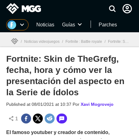
MGG
Noticias
Guías
Parches
/
Noticias videojuegos
/
Fortnite : Battle royale
/
Fortnite: Skin de TheGrefg, fecha, hora y cómo ver la presentación del aspecto en la Serie de Ídolos
Fortnite: Skin de TheGrefg,
MGG

fecha, hora y cómo ver la
presentación del aspecto en
la Serie de Ídolos
Published at
08/01/2021 at 10:37
Por
Xavi Mogrovejo
1
El famoso youtuber y creador de contenido,