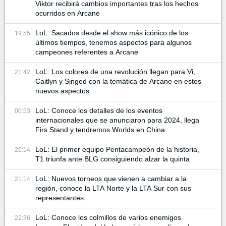
Viktor recibirá cambios importantes tras los hechos
ocurridos en Arcane
LoL: Sacados desde el show más icónico de los
19:55
últimos tiempos, tenemos aspectos para algunos
campeones referentes a Arcane
LoL: Los colores de una revolución llegan para Vi,
21:42
Caitlyn y Singed con la temática de Arcane en estos
nuevos aspectos
LoL: Conoce los detalles de los eventos
00:53
internacionales que se anunciaron para 2024, llega
Firs Stand y tendremos Worlds en China
LoL: El primer equipo Pentacampeón de la historia,
20:14
T1 triunfa ante BLG consiguiendo alzar la quinta
LoL: Nuevos torneos que vienen a cambiar a la
21:14
región, conoce la LTA Norte y la LTA Sur con sus
representantes
LoL: Conoce los colmillos de varios enemigos
22:36