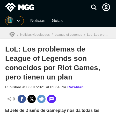
MGG
Noticias
Guías
/
Noticias videojuegos
/
League of Legends
/
LoL: Los problemas de League of Legends son conocidos por Riot Games, pero tienen un plan
LoL: Los problemas de
MGG

League of Legends son
conocidos por Riot Games,
pero tienen un plan
Published at
08/01/2021 at 09:34
Por
Razablan
0
El Jefe de Diseño de Gameplay nos da todas las