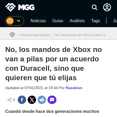
MGG
Noticias
Guías
Análisis
Tags
J
/
Noticias videojuegos
/
No, los mandos de Xbox no van a pilas por un acuerdo con Duracell, sino que quieren que tú elijas
No, los mandos de Xbox no
MGG

van a pilas por un acuerdo
con Duracell, sino que
quieren que tú elijas
Updated at
07/01/2021 at 19:44
Por
Razablan
0
Cuando desde hace dos generaciones muchos