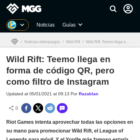
MGG
Noticias
Guías
/
Noticias videojuegos
/
Wild Rift
/
Wild Rift: Teemo llega en forma de código QR, pero como filtro de Instagram
Wild Rift: Teemo llega en
MGG

forma de código QR, pero
como filtro de Instagram
Updated at
05/01/2021 at 09:13
Por
Razablan
0
Riot Games intenta aprovechar todas las opciones en
su mano para promocionar Wild Rift, el League of
Legends para móvil. Y el Yordle más famoso estaría