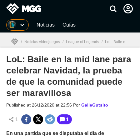
MGG
Noticias
Guías
/
Noticias videojuegos
/
League of Legends
/
LoL: Baile en la mid lane para celebrar Navidad, la prueba de que la comunidad puede ser maravillosa
LoL: Baile en la mid lane para
MGG

celebrar Navidad, la prueba
de que la comunidad puede
ser maravillosa
Published at
26/12/2020 at 22:56
Por
GalleGutsito
1
1
En una partida que se disputaba el día de