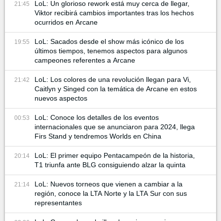
LoL: Un glorioso rework está muy cerca de llegar,
21:45
Viktor recibirá cambios importantes tras los hechos
ocurridos en Arcane
LoL: Sacados desde el show más icónico de los
19:55
últimos tiempos, tenemos aspectos para algunos
campeones referentes a Arcane
LoL: Los colores de una revolución llegan para Vi,
21:42
Caitlyn y Singed con la temática de Arcane en estos
nuevos aspectos
LoL: Conoce los detalles de los eventos
00:53
internacionales que se anunciaron para 2024, llega
Firs Stand y tendremos Worlds en China
LoL: El primer equipo Pentacampeón de la historia,
20:14
T1 triunfa ante BLG consiguiendo alzar la quinta
LoL: Nuevos torneos que vienen a cambiar a la
21:14
región, conoce la LTA Norte y la LTA Sur con sus
representantes