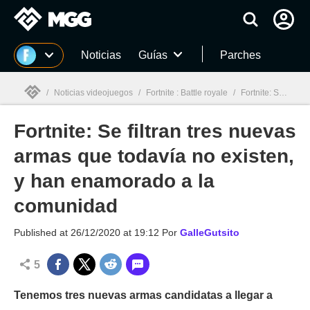
MGG
Noticias
Guías
Parches
/
Noticias videojuegos
/
Fortnite : Battle royale
/
Fortnite: Se filtran tres nuevas armas que todavía no existen, y han enamorado a la comunidad
Fortnite: Se filtran tres nuevas
MGG

armas que todavía no existen,
y han enamorado a la
comunidad
Published at
26/12/2020 at 19:12
Por
GalleGutsito
5
Tenemos tres nuevas armas candidatas a llegar a