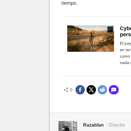
tiempo.
Cybe
pers
est
El jue
en te
como f
nada 
perso
0
Razablan
- Director