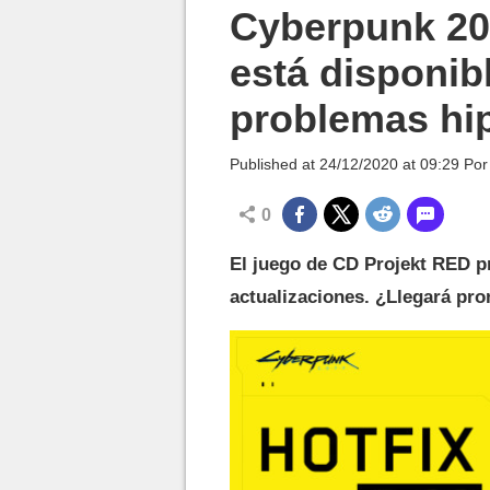
MGG

Cyberpunk 207
está disponib
problemas hi
Published at
24/12/2020 at 09:29
Po
0
El juego de CD Projekt RED p
actualizaciones. ¿Llegará pro