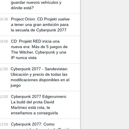
guardar nuevos vehículos y
dónde está?
Project Orion: CD Projekt vuelve
16:36
a tener una gran ambición para
la secuela de Cyberpunk 2077
CD: Projekt RED inicia una
18:00
nueva era: Más de 5 juegos de
The Witcher, Cyberpunk y una
IP nunca vista
Cyberpunk 2077 - Sandevistan:
11:50
Ubicación y precio de todas las
modificaciones disponibles en el
juego
Cyberpunk 2077 Edgerunners:
12:00
La build del prota David
Martínez está rota, te
enseñamos a conseguirla
Cyberpunk 2077: Como
13:50