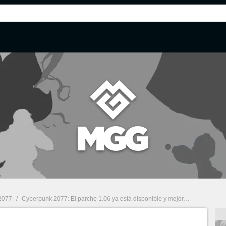
2077
/
Cyberpunk 2077: El parche 1.06 ya está disponible y mejora dos problemas hiperpolémicos