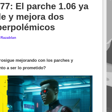
7: El parche 1.06 ya
le y mejora dos
perpolémicos
r
Razablan
rosigue mejorando con los parches y
nto a ser lo prometido?