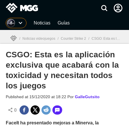
MGG
Noticias
Guías
/
Noticias videojuegos
/
Counter Strike 2
/
CSGO: Esta es la aplicación exclusiva que acabará con la toxicidad y necesitan todos los juegos
CSGO: Esta es la aplicación
MGG

exclusiva que acabará con la
toxicidad y necesitan todos
los juegos
Published at
15/12/2020 at 18:22
Por
GalleGutsito
0
FaceIt ha presentado mejoras a Minerva, la