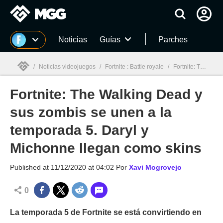
MGG
Noticias
Guías
Parches
/
Noticias videojuegos
/
Fortnite : Battle royale
/
Fortnite: The Walking Dead y sus zombis se unen a la temporada 5. Daryl y Michonne llegan como skins
Fortnite: The Walking Dead y
MGG

sus zombis se unen a la
temporada 5. Daryl y
Michonne llegan como skins
Published at
11/12/2020 at 04:02
Por
Xavi Mogrovejo
0
La temporada 5 de Fortnite se está convirtiendo en