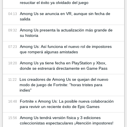
resucitar el éxito ya olvidado del juego
Among Us se anuncia en VR, aunque sin fecha de
04:13
salida
Among Us presenta la actualización más grande de
09:32
su historia
Among Us: Así funciona el nuevo rol de impostores
07:23
que romperá algunas amistades
Among Us ya tiene fecha en PlayStation y Xbox,
18:20
donde se estrenará directamente en Game Pass
Los creadores de Among Us se quejan del nuevo
11:22
modo de juego de Fortnite: "horas tristes para
indies"
Fortnite x Among Us: La posible nueva colaboración
16:48
para revivir un reciente éxito de Epic Games
Among Us tendrá versión física y 3 ediciones
15:56
coleccionistas espectaculares ¡Atención impostores!