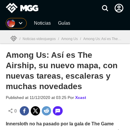
MGG
Noticias
Guías
/
Noticias videojuegos
/
Among Us
/
Among Us: Así es The Airship, su nuevo mapa, con nuevas tareas, escaleras y muchas novedades
Among Us: Así es The
MGG

Airship, su nuevo mapa, con
nuevas tareas, escaleras y
muchas novedades
Published at
11/12/2020 at 03:25
Por
Xcast
0
Innersloth no ha pasado por la gala de The Game