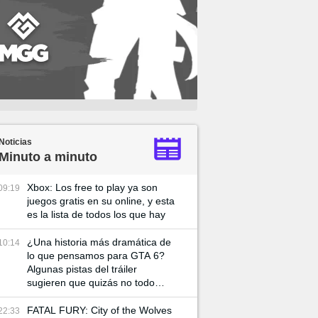
Noticias
Minuto a minuto
Xbox: Los free to play ya son
09:19
juegos gratis en su online, y esta
es la lista de todos los que hay
¿Una historia más dramática de
10:14
lo que pensamos para GTA 6?
Algunas pistas del tráiler
sugieren que quizás no todo
vaya tan bien entre Lucía y su
pareja
FATAL FURY: City of the Wolves
22:33