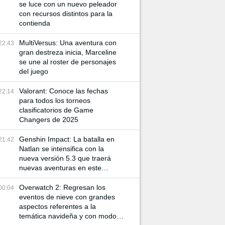
se luce con un nuevo peleador
con recursos distintos para la
contienda
MultiVersus: Una aventura con
22:43
gran destreza inicia, Marceline
se une al roster de personajes
del juego
Valorant: Conoce las fechas
22:14
para todos los torneos
clasificatorios de Game
Changers de 2025
Genshin Impact: La batalla en
21:42
Natlan se intensifica con la
nueva versión 5.3 que traerá
nuevas aventuras en este
mundo
Overwatch 2: Regresan los
00:04
eventos de nieve con grandes
aspectos referentes a la
temática navideña y con modos