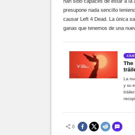
han sido capaces de estar a la a
presupone nada sencillo tenien
causar Left 4 Dead. La única sa
ganas que tenemos de una nuev
JUE
The 
trái
La nu
y su 
tráile
recop
0