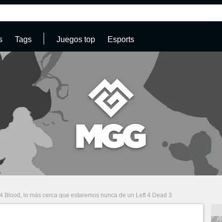
s
Tags
Juegos top
Esports
 4 Blood, lo más cerca que estaremos nunca de un Left 4 Dead 3