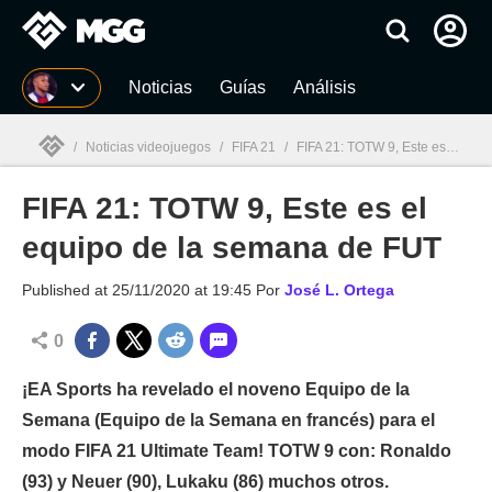
MGG
Noticias
Guías
Análisis
/
Noticias videojuegos
/
FIFA 21
/
FIFA 21: TOTW 9, Este es el equipo de la semana de FUT
FIFA 21: TOTW 9, Este es el
MGG

equipo de la semana de FUT
Published at
25/11/2020 at 19:45
Por
José L. Ortega
0
¡EA Sports ha revelado el noveno Equipo de la
Semana (Equipo de la Semana en francés) para el
modo FIFA 21 Ultimate Team! TOTW 9 con: Ronaldo
(93) y Neuer (90), Lukaku (86) muchos otros.