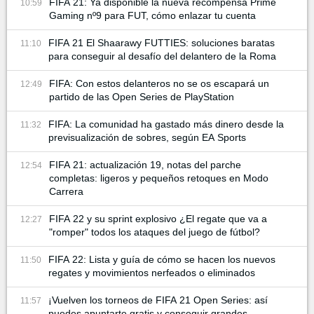
FIFA 21: Ya disponible la nueva recompensa Prime
10:59
Gaming nº9 para FUT, cómo enlazar tu cuenta
FIFA 21 El Shaarawy FUTTIES: soluciones baratas
11:10
para conseguir al desafío del delantero de la Roma
FIFA: Con estos delanteros no se os escapará un
12:49
partido de las Open Series de PlayStation
FIFA: La comunidad ha gastado más dinero desde la
11:32
previsualización de sobres, según EA Sports
FIFA 21: actualización 19, notas del parche
12:54
completas: ligeros y pequeños retoques en Modo
Carrera
FIFA 22 y su sprint explosivo ¿El regate que va a
12:27
"romper" todos los ataques del juego de fútbol?
FIFA 22: Lista y guía de cómo se hacen los nuevos
11:50
regates y movimientos nerfeados o eliminados
¡Vuelven los torneos de FIFA 21 Open Series: así
11:57
puedes apuntarte gratis y conseguir grandes