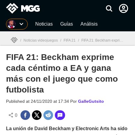
MGG
Noticias
Guías
Análisis
/
Noticias videojuegos
/
FIFA 21
/
FIFA 21: Beckham exprime cada céntimo a EA y gana más con el juego que como futbolista
FIFA 21: Beckham exprime
MGG

cada céntimo a EA y gana
más con el juego que como
futbolista
Published at
24/11/2020 at 17:34
Por
GalleGutsito
0
La unión de David Beckham y Electronic Arts ha sido