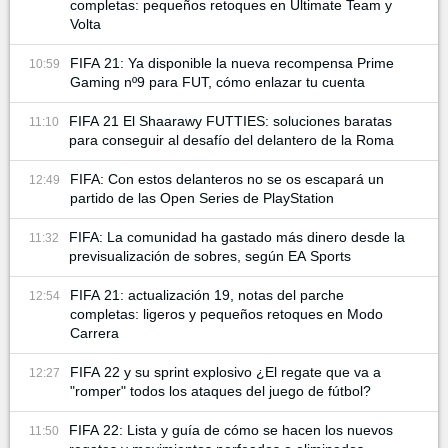
completas: pequeños retoques en Ultimate Team y
Volta
FIFA 21: Ya disponible la nueva recompensa Prime
10:59
Gaming nº9 para FUT, cómo enlazar tu cuenta
FIFA 21 El Shaarawy FUTTIES: soluciones baratas
11:10
para conseguir al desafío del delantero de la Roma
FIFA: Con estos delanteros no se os escapará un
12:49
partido de las Open Series de PlayStation
FIFA: La comunidad ha gastado más dinero desde la
11:32
previsualización de sobres, según EA Sports
FIFA 21: actualización 19, notas del parche
12:54
completas: ligeros y pequeños retoques en Modo
Carrera
FIFA 22 y su sprint explosivo ¿El regate que va a
12:27
"romper" todos los ataques del juego de fútbol?
FIFA 22: Lista y guía de cómo se hacen los nuevos
11:50