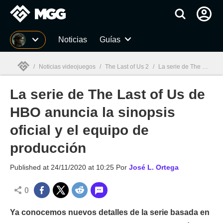
MGG
Noticias
Guías
/
Noticias videojuegos
/
The Last of Us 2
/
La serie de The Last of Us de HBO anuncia la sinopsis oficial y el equipo de producción
La serie de The Last of Us de
MGG

HBO anuncia la sinopsis
oficial y el equipo de
producción
Published at
24/11/2020 at 10:25
Por
José L. Ortega
0
Ya conocemos nuevos detalles de la serie basada en