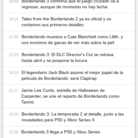
Borderlands 3 confirma que el juego cruzado va a
18:48
regresar, aunque de momento no hay fecha
Tales from the Borderlands 2 ya es oficial y os
18:15
contamos sus primeros detalles
Borderlands muestra a Cate Blanchett como Lilith, y
17:30
nos morimos de ganas de ver más sobre la peli
Borderlands 3: El DLC Director's Cut se retrasa
12:20
hasta abril y se pospone la locura
El legendario Jack Black asume el mejor papel de la
19:24
película de Borderlands: será Claptrap
Jamie Lee Curtis, estrella de Halloween de
11:17
Carpenter, se une al reparto de Borderlands como
Tannis
Borderlands 3: La temporada 2 al detalle, junto a las
19:20
novedades para PS5 y Xbox Series X
Borderlands 3 llega a PS5 y Xbox Series
11:26