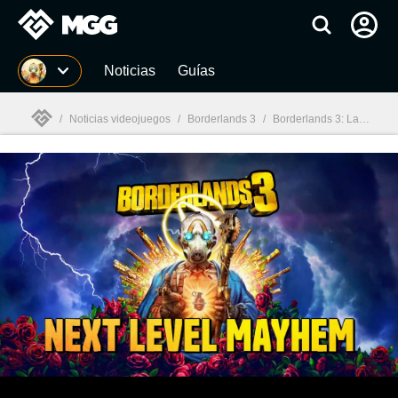
MGG
Noticias
Guías
/
Noticias videojuegos
/
Borderlands 3
/
Borderlands 3: La temporada 2 al detalle, junto a las novedades para PS5 y Xbox Series X
MGG
