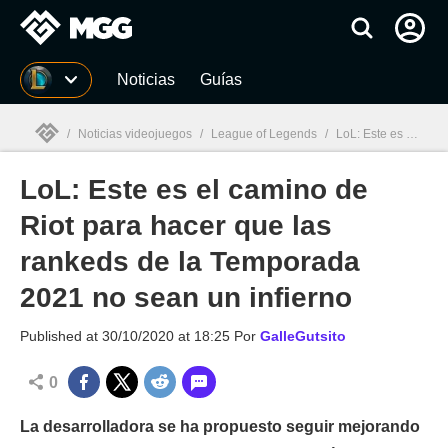
MGG
Noticias
Guías
/
Noticias videojuegos
/
League of Legends
/
LoL: Este es el camino de Riot para hacer que las rankeds de la Temporada 2021 no sean un infierno
LoL: Este es el camino de
MGG

Riot para hacer que las
rankeds de la Temporada
2021 no sean un infierno
Published at
30/10/2020 at 18:25
Por
GalleGutsito
0
La desarrolladora se ha propuesto seguir mejorando