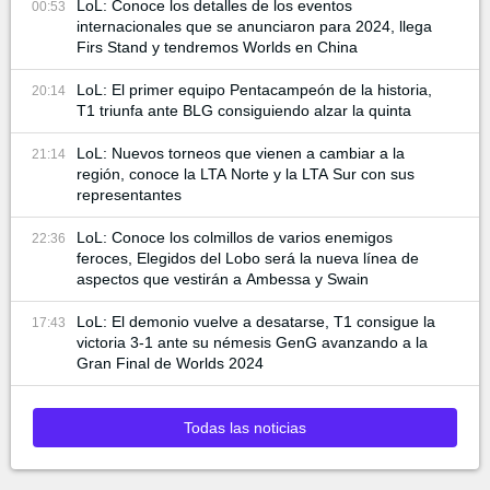
LoL: Conoce los detalles de los eventos
00:53
internacionales que se anunciaron para 2024, llega
Firs Stand y tendremos Worlds en China
LoL: El primer equipo Pentacampeón de la historia,
20:14
T1 triunfa ante BLG consiguiendo alzar la quinta
LoL: Nuevos torneos que vienen a cambiar a la
21:14
región, conoce la LTA Norte y la LTA Sur con sus
representantes
LoL: Conoce los colmillos de varios enemigos
22:36
feroces, Elegidos del Lobo será la nueva línea de
aspectos que vestirán a Ambessa y Swain
LoL: El demonio vuelve a desatarse, T1 consigue la
17:43
victoria 3-1 ante su némesis GenG avanzando a la
Gran Final de Worlds 2024
Todas las noticias