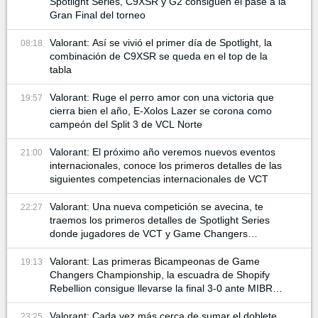
Spotlight Series, C9XSR y G2 consiguen el pase a la
Gran Final del torneo
Valorant: Así se vivió el primer día de Spotlight, la
08:18
combinación de C9XSR se queda en el top de la
tabla
Valorant: Ruge el perro amor con una victoria que
19:57
cierra bien el año, E-Xolos Lazer se corona como
campeón del Split 3 de VCL Norte
Valorant: El próximo año veremos nuevos eventos
21:00
internacionales, conoce los primeros detalles de las
siguientes competencias internacionales de VCT
Valorant: Una nueva competición se avecina, te
22:27
traemos los primeros detalles de Spotlight Series
donde jugadores de VCT y Game Changers
participan
Valorant: Las primeras Bicampeonas de Game
19:13
Changers Championship, la escuadra de Shopify
Rebellion consigue llevarse la final 3-0 ante MIBR
para alzar la copa
Valorant: Cada vez más cerca de sumar el doblete,
23:25