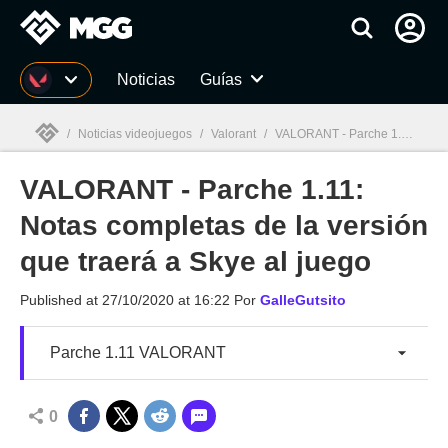
MGG
Noticias
Guías
/
Noticias videojuegos
/
Valorant
/
VALORANT - Parche 1.11: Notas completas de la versión que traerá a Skye al juego
VALORANT - Parche 1.11:
MGG

Notas completas de la versión
que traerá a Skye al juego
Published at
27/10/2020 at 16:22
Por
GalleGutsito
Parche 1.11 VALORANT
0