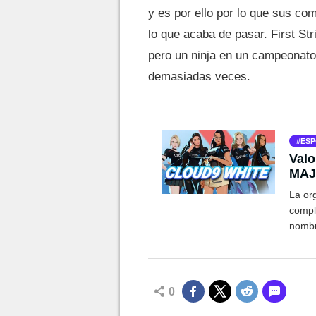
y es por ello por lo que sus com
lo que acaba de pasar. First St
pero un ninja en un campeonato
demasiadas veces.
ESP
Valo
MAJ
La or
compl
nombr
0