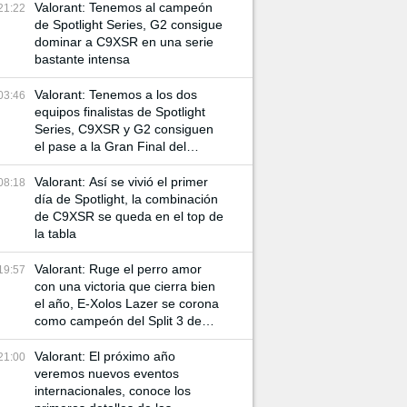
Valorant: Tenemos al campeón
21:22
de Spotlight Series, G2 consigue
dominar a C9XSR en una serie
bastante intensa
Valorant: Tenemos a los dos
03:46
equipos finalistas de Spotlight
Series, C9XSR y G2 consiguen
el pase a la Gran Final del
torneo
Valorant: Así se vivió el primer
08:18
día de Spotlight, la combinación
de C9XSR se queda en el top de
la tabla
Valorant: Ruge el perro amor
19:57
con una victoria que cierra bien
el año, E-Xolos Lazer se corona
como campeón del Split 3 de
VCL Norte
Valorant: El próximo año
21:00
veremos nuevos eventos
internacionales, conoce los