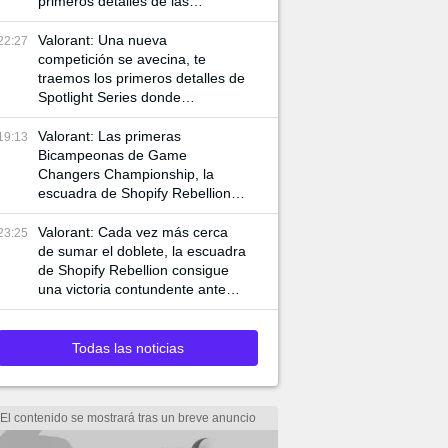
primeros detalles de las
siguientes competencias
internacionales de VCT
Valorant: Una nueva
22:27
competición se avecina, te
traemos los primeros detalles de
Spotlight Series donde
jugadores de VCT y Game
Changers participan
Valorant: Las primeras
19:13
Bicampeonas de Game
Changers Championship, la
escuadra de Shopify Rebellion
consigue llevarse la final 3-0
ante MIBR para alzar la copa
Valorant: Cada vez más cerca
23:25
de sumar el doblete, la escuadra
de Shopify Rebellion consigue
una victoria contundente ante
G2 para asegurar el pase a la
final
Todas las noticias