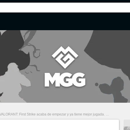
VALORANT: First Strike acaba de empezar y ya tiene mejor jugada. Ninja con los cinco rivales vivos