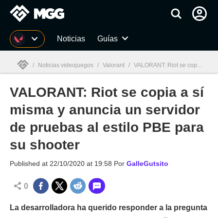
MGG
Noticias
Guías
/
Noticias videojuegos
/
Valorant
/
VALORANT: Riot se copia a sí misma y anuncia un servidor de pruebas al estilo PBE para su shooter
VALORANT: Riot se copia a sí
MGG

misma y anuncia un servidor
de pruebas al estilo PBE para
su shooter
Published at
22/10/2020 at 19:58
Por
GalleGutsito
0
La desarrolladora ha querido responder a la pregunta