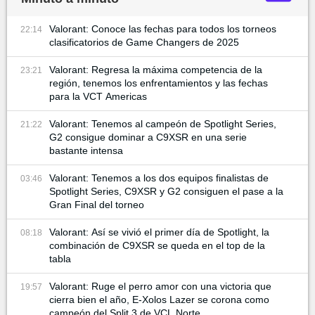
Valorant: Conoce las fechas para todos los torneos
22:14
clasificatorios de Game Changers de 2025
Valorant: Regresa la máxima competencia de la
23:21
región, tenemos los enfrentamientos y las fechas
para la VCT Americas
Valorant: Tenemos al campeón de Spotlight Series,
21:22
G2 consigue dominar a C9XSR en una serie
bastante intensa
Valorant: Tenemos a los dos equipos finalistas de
03:46
Spotlight Series, C9XSR y G2 consiguen el pase a la
Gran Final del torneo
Valorant: Así se vivió el primer día de Spotlight, la
08:18
combinación de C9XSR se queda en el top de la
tabla
Valorant: Ruge el perro amor con una victoria que
19:57
cierra bien el año, E-Xolos Lazer se corona como
campeón del Split 3 de VCL Norte