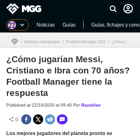
MGG
Noticias
Guías
Guías, fichajes y con
/
Noticias videojuegos
/
Football Manager 2022
/
¿Cómo jugarían Messi, Cristiano e Ibra con 70 años? Football Manager tiene la respuesta
¿Cómo jugarían Messi,
MGG

Cristiano e Ibra con 70 años?
Football Manager tiene la
respuesta
Published at
22/10/2020 at 09:40
Por
Razablan
0
Los mejores jugadores del planeta pronto se