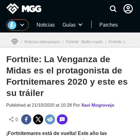
MGG
Noticias
Guías
Parches
/
Noticias videojuegos
/
Fortnite : Battle royale
/
Fortnite: La Venganza de Midas es el protagonista de Fortnitemares 2020 y este es su tráiler
Fortnite: La Venganza de
MGG

Midas es el protagonista de
Fortnitemares 2020 y este es
su tráiler
Published at
21/10/2020 at 10:28
Por
Xavi Mogrovejo
0
¡Fortnitemares está de vuelta! Este año las