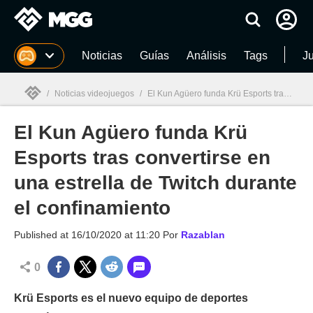
MGG
Noticias
Guías
Análisis
Tags
J
/
Noticias videojuegos
/
El Kun Agüero funda Krü Esports tras convertirse en una estrella de Twitch durante el confinamiento
El Kun Agüero funda Krü
MGG

Esports tras convertirse en
una estrella de Twitch durante
el confinamiento
Published at
16/10/2020 at 11:20
Por
Razablan
0
Krü Esports es el nuevo equipo de deportes