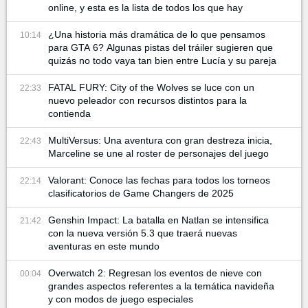
online, y esta es la lista de todos los que hay
¿Una historia más dramática de lo que pensamos
10:14
para GTA 6? Algunas pistas del tráiler sugieren que
quizás no todo vaya tan bien entre Lucía y su pareja
FATAL FURY: City of the Wolves se luce con un
22:33
nuevo peleador con recursos distintos para la
contienda
MultiVersus: Una aventura con gran destreza inicia,
22:43
Marceline se une al roster de personajes del juego
Valorant: Conoce las fechas para todos los torneos
22:14
clasificatorios de Game Changers de 2025
Genshin Impact: La batalla en Natlan se intensifica
21:42
con la nueva versión 5.3 que traerá nuevas
aventuras en este mundo
Overwatch 2: Regresan los eventos de nieve con
00:04
grandes aspectos referentes a la temática navideña
y con modos de juego especiales