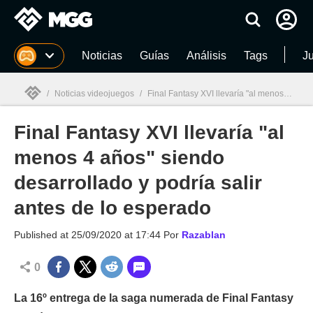
MGG
Noticias
Guías
Análisis
Tags
J
/
Noticias videojuegos
/
Final Fantasy XVI llevaría "al menos 4 años" siendo desarrollado y podría salir antes de lo esperado
Final Fantasy XVI llevaría "al
MGG

menos 4 años" siendo
desarrollado y podría salir
antes de lo esperado
Published at
25/09/2020 at 17:44
Por
Razablan
0
La 16º entrega de la saga numerada de Final Fantasy