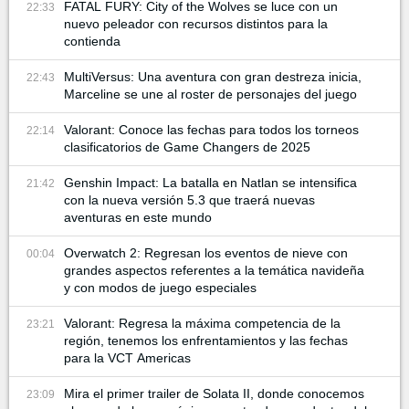
FATAL FURY: City of the Wolves se luce con un
22:33
nuevo peleador con recursos distintos para la
contienda
MultiVersus: Una aventura con gran destreza inicia,
22:43
Marceline se une al roster de personajes del juego
Valorant: Conoce las fechas para todos los torneos
22:14
clasificatorios de Game Changers de 2025
Genshin Impact: La batalla en Natlan se intensifica
21:42
con la nueva versión 5.3 que traerá nuevas
aventuras en este mundo
Overwatch 2: Regresan los eventos de nieve con
00:04
grandes aspectos referentes a la temática navideña
y con modos de juego especiales
Valorant: Regresa la máxima competencia de la
23:21
región, tenemos los enfrentamientos y las fechas
para la VCT Americas
Mira el primer trailer de Solata II, donde conocemos
23:09