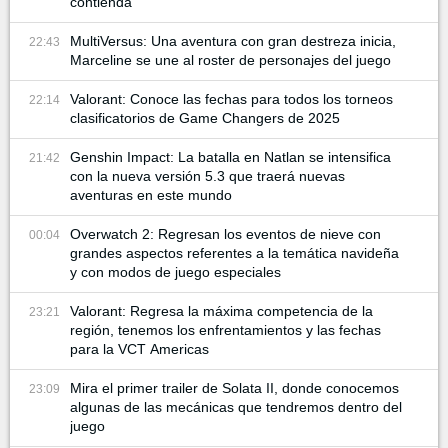
contienda
MultiVersus: Una aventura con gran destreza inicia,
22:43
Marceline se une al roster de personajes del juego
Valorant: Conoce las fechas para todos los torneos
22:14
clasificatorios de Game Changers de 2025
Genshin Impact: La batalla en Natlan se intensifica
21:42
con la nueva versión 5.3 que traerá nuevas
aventuras en este mundo
Overwatch 2: Regresan los eventos de nieve con
00:04
grandes aspectos referentes a la temática navideña
y con modos de juego especiales
Valorant: Regresa la máxima competencia de la
23:21
región, tenemos los enfrentamientos y las fechas
para la VCT Americas
Mira el primer trailer de Solata II, donde conocemos
23:09
algunas de las mecánicas que tendremos dentro del
juego