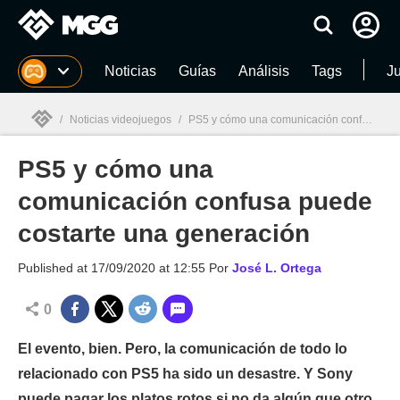
MGG
Noticias
Guías
Análisis
Tags
J
/
Noticias videojuegos
/
PS5 y cómo una comunicación confusa puede costarte una generación
PS5 y cómo una
MGG

comunicación confusa puede
costarte una generación
Published at
17/09/2020 at 12:55
Por
José L. Ortega
0
El evento, bien. Pero, la comunicación de todo lo
relacionado con PS5 ha sido un desastre. Y Sony
puede pagar los platos rotos si no da algún que otro