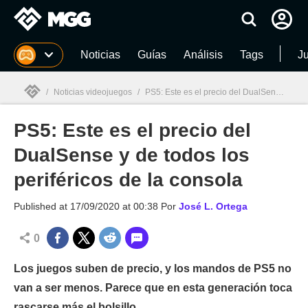
MGG
Noticias
Guías
Análisis
Tags
J
/
Noticias videojuegos
/
PS5: Este es el precio del DualSense y de todos los periféricos de la consola
PS5: Este es el precio del
MGG

DualSense y de todos los
periféricos de la consola
Published at
17/09/2020 at 00:38
Por
José L. Ortega
0
Los juegos suben de precio, y los mandos de PS5 no
van a ser menos. Parece que en esta generación toca
rascarse más el bolsillo.