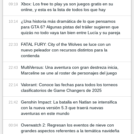
Xbox: Los free to play ya son juegos gratis en su
09:19
online, y esta es la lista de todos los que hay
¿Una historia más dramática de lo que pensamos
10:14
para GTA 6? Algunas pistas del tráiler sugieren que
quizás no todo vaya tan bien entre Lucía y su pareja
FATAL FURY: City of the Wolves se luce con un
22:33
nuevo peleador con recursos distintos para la
contienda
MultiVersus: Una aventura con gran destreza inicia,
22:43
Marceline se une al roster de personajes del juego
Valorant: Conoce las fechas para todos los torneos
22:14
clasificatorios de Game Changers de 2025
Genshin Impact: La batalla en Natlan se intensifica
21:42
con la nueva versión 5.3 que traerá nuevas
aventuras en este mundo
Overwatch 2: Regresan los eventos de nieve con
00:04
grandes aspectos referentes a la temática navideña