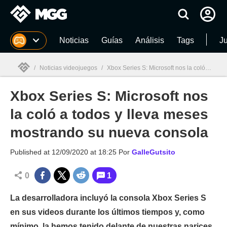
MGG
Noticias
Guías
Análisis
Tags
J
/
Noticias videojuegos
/
Xbox Series S: Microsoft nos la coló a todos y lleva meses mostrando su nueva consola
Xbox Series S: Microsoft nos
MGG

la coló a todos y lleva meses
mostrando su nueva consola
Published at
12/09/2020 at 18:25
Por
GalleGutsito
0
1
La desarrolladora incluyó la consola Xbox Series S
en sus videos durante los últimos tiempos y, como
mínimo, la hemos tenido delante de nuestras narices