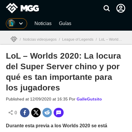
MGG
Noticias
Guías
/
Noticias videojuegos
/
League of Legends
/
LoL – Worlds 2020: La locura del Super Server chino y por qué es tan importante para los jugadores
LoL – Worlds 2020: La locura
MGG

del Super Server chino y por
qué es tan importante para
los jugadores
Published at
12/09/2020 at 16:35
Por
GalleGutsito
0
Durante esta previa a los Worlds 2020 se está