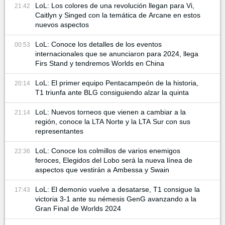
LoL: Los colores de una revolución llegan para Vi,
21:42
Caitlyn y Singed con la temática de Arcane en estos
nuevos aspectos
LoL: Conoce los detalles de los eventos
00:53
internacionales que se anunciaron para 2024, llega
Firs Stand y tendremos Worlds en China
LoL: El primer equipo Pentacampeón de la historia,
20:14
T1 triunfa ante BLG consiguiendo alzar la quinta
LoL: Nuevos torneos que vienen a cambiar a la
21:14
región, conoce la LTA Norte y la LTA Sur con sus
representantes
LoL: Conoce los colmillos de varios enemigos
22:36
feroces, Elegidos del Lobo será la nueva línea de
aspectos que vestirán a Ambessa y Swain
LoL: El demonio vuelve a desatarse, T1 consigue la
17:43
victoria 3-1 ante su némesis GenG avanzando a la
Gran Final de Worlds 2024