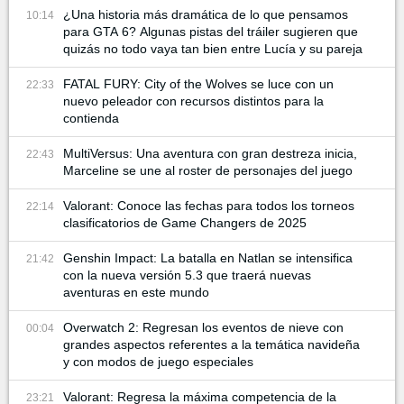
¿Una historia más dramática de lo que pensamos
10:14
para GTA 6? Algunas pistas del tráiler sugieren que
quizás no todo vaya tan bien entre Lucía y su pareja
FATAL FURY: City of the Wolves se luce con un
22:33
nuevo peleador con recursos distintos para la
contienda
MultiVersus: Una aventura con gran destreza inicia,
22:43
Marceline se une al roster de personajes del juego
Valorant: Conoce las fechas para todos los torneos
22:14
clasificatorios de Game Changers de 2025
Genshin Impact: La batalla en Natlan se intensifica
21:42
con la nueva versión 5.3 que traerá nuevas
aventuras en este mundo
Overwatch 2: Regresan los eventos de nieve con
00:04
grandes aspectos referentes a la temática navideña
y con modos de juego especiales
Valorant: Regresa la máxima competencia de la
23:21