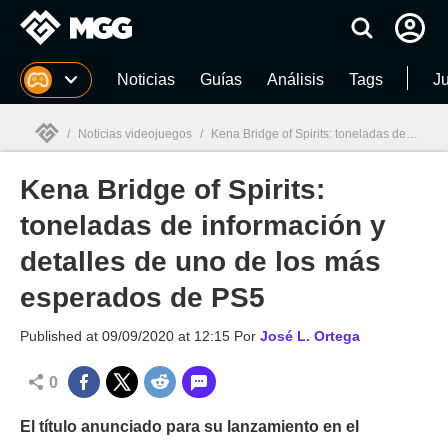
MGG
Noticias
Guías
Análisis
Tags
J
/
Noticias videojuegos
/
Kena Bridge of Spirits: toneladas de información y detalles de uno de los más esperados de PS5
Kena Bridge of Spirits:
MGG

toneladas de información y
detalles de uno de los más
esperados de PS5
Published at
09/09/2020 at 12:15
Por
José L. Ortega
0
El título anunciado para su lanzamiento en el