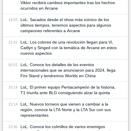
Viktor recibirá cambios importantes tras los hechos
ocurridos en Arcane
LoL: Sacados desde el show más icónico de los
19:55
últimos tiempos, tenemos aspectos para algunos
campeones referentes a Arcane
LoL: Los colores de una revolución llegan para Vi,
21:42
Caitlyn y Singed con la temática de Arcane en estos
nuevos aspectos
LoL: Conoce los detalles de los eventos
00:53
internacionales que se anunciaron para 2024, llega
Firs Stand y tendremos Worlds en China
LoL: El primer equipo Pentacampeón de la historia,
20:14
T1 triunfa ante BLG consiguiendo alzar la quinta
LoL: Nuevos torneos que vienen a cambiar a la
21:14
región, conoce la LTA Norte y la LTA Sur con sus
representantes
LoL: Conoce los colmillos de varios enemigos
22:36