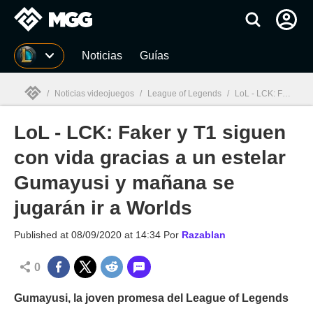
MGG
Noticias
Guías
/
Noticias videojuegos
/
League of Legends
/
LoL - LCK: Faker y T1 siguen con vida gracias a un estelar Gumayusi y mañana se jugarán ir a Worlds
LoL - LCK: Faker y T1 siguen
MGG

con vida gracias a un estelar
Gumayusi y mañana se
jugarán ir a Worlds
Published at
08/09/2020 at 14:34
Por
Razablan
0
Gumayusi, la joven promesa del League of Legends