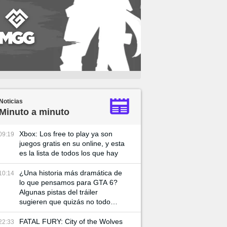
Noticias
Minuto a minuto
Xbox: Los free to play ya son
09:19
juegos gratis en su online, y esta
es la lista de todos los que hay
¿Una historia más dramática de
10:14
lo que pensamos para GTA 6?
Algunas pistas del tráiler
sugieren que quizás no todo
vaya tan bien entre Lucía y su
pareja
FATAL FURY: City of the Wolves
22:33