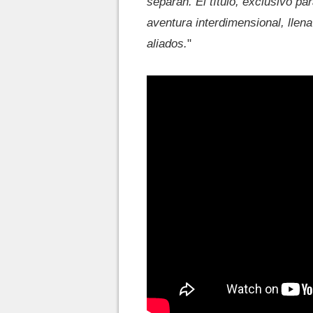
separan. El título, exclusivo pa
aventura interdimensional, lle
aliados.
"