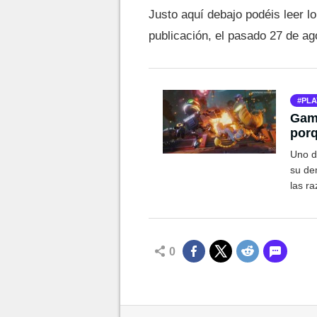
Justo aquí debajo podéis leer 
publicación, el pasado 27 de a
PLA
Gam
porq
Uno d
su de
las r
0