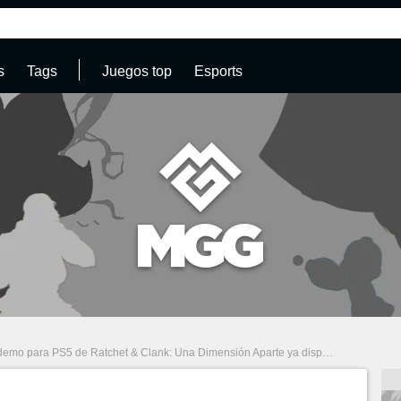
s
Tags
Juegos top
Esports
o para PS5 de Ratchet & Clank: Una Dimensión Aparte ya disponible en castellano