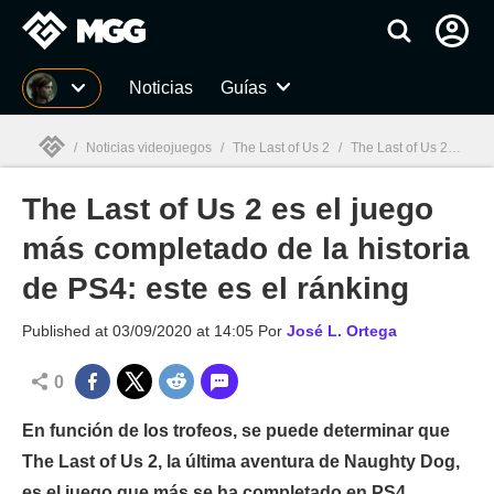
MGG
Noticias
Guías
/
Noticias videojuegos
/
The Last of Us 2
/
The Last of Us 2 es el juego más completado de la historia de PS4: este es el ránking
The Last of Us 2 es el juego
MGG

más completado de la historia
de PS4: este es el ránking
Published at
03/09/2020 at 14:05
Por
José L. Ortega
0
En función de los trofeos, se puede determinar que
The Last of Us 2, la última aventura de Naughty Dog,
es el juego que más se ha completado en PS4.