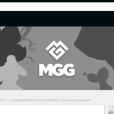
Us 2
/
La actriz de Dina en The Last of Us 2 se ve en el juego por primera vez y es imposible no llorar