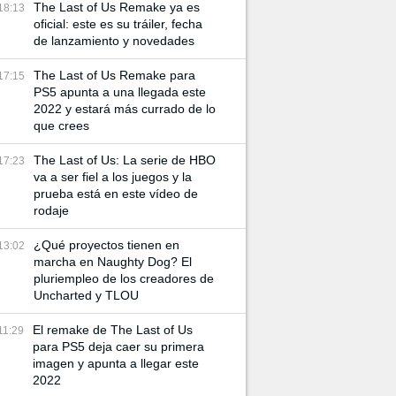
The Last of Us Remake ya es
18:13
oficial: este es su tráiler, fecha
de lanzamiento y novedades
The Last of Us Remake para
17:15
PS5 apunta a una llegada este
2022 y estará más currado de lo
que crees
The Last of Us: La serie de HBO
17:23
va a ser fiel a los juegos y la
prueba está en este vídeo de
rodaje
¿Qué proyectos tienen en
13:02
marcha en Naughty Dog? El
pluriempleo de los creadores de
Uncharted y TLOU
El remake de The Last of Us
11:29
para PS5 deja caer su primera
imagen y apunta a llegar este
2022