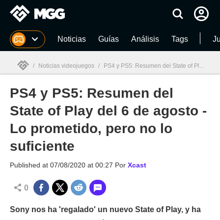
MGG
Noticias
Guías
Análisis
Tags
J
/
Noticias videojuegos
/
PS4 y PS5: Resumen del State of Play del 6 de agosto - Lo prometido, pero no lo suficiente
PS4 y PS5: Resumen del
MGG

State of Play del 6 de agosto -
Lo prometido, pero no lo
suficiente
Published at
07/08/2020 at 00:27
Por
Xcast
0
Sony nos ha 'regalado' un nuevo State of Play, y ha