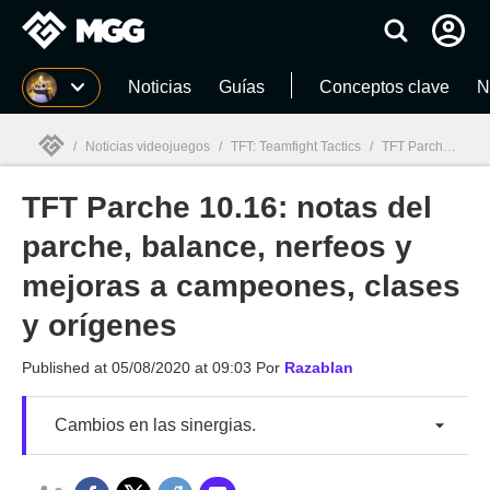
MGG
Noticias
Guías
Conceptos clave
N
/
Noticias videojuegos
/
TFT: Teamfight Tactics
/
TFT Parche 10.16: notas del parche, balance, nerfeos y mejoras a campeones, clases y orígenes
TFT Parche 10.16: notas del
MGG

parche, balance, nerfeos y
mejoras a campeones, clases
y orígenes
Published at
05/08/2020 at 09:03
Por
Razablan
Cambios en las sinergias.