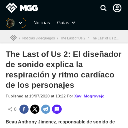
MGG
Noticias
Guías
/
Noticias videojuegos
/
The Last of Us 2
/
The Last of Us 2: El diseñador de sonido explica la respiración y ritmo cardíaco de los personajes
The Last of Us 2: El diseñador
MGG

de sonido explica la
respiración y ritmo cardíaco
de los personajes
Published at
19/07/2020 at 13:22
Por
Xavi Mogrovejo
0
Beau Anthony Jimenez, responsable de sonido de