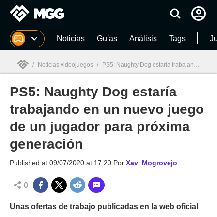
MGG
Noticias
Guías
Análisis
Tags
J
/
Noticias videojuegos
/
PS5: Naughty Dog estaría trabajando en un nuevo juego de un jugador para próxima generación
PS5: Naughty Dog estaría
MGG

trabajando en un nuevo juego
de un jugador para próxima
generación
Published at
09/07/2020 at 17:20
Por
Xavi Mogrovejo
0
Unas ofertas de trabajo publicadas en la web oficial