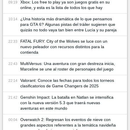
Xbox: Los free to play ya son juegos gratis en su
09:19
online, y esta es la lista de todos los que hay
¿Una historia más dramática de lo que pensamos
10:14
para GTA 6? Algunas pistas del tráiler sugieren que
quizás no todo vaya tan bien entre Lucía y su pareja
FATAL FURY: City of the Wolves se luce con un
22:33
nuevo peleador con recursos distintos para la
contienda
MultiVersus: Una aventura con gran destreza inicia,
22:43
Marceline se une al roster de personajes del juego
Valorant: Conoce las fechas para todos los torneos
22:14
clasificatorios de Game Changers de 2025
Genshin Impact: La batalla en Natlan se intensifica
21:42
con la nueva versión 5.3 que traerá nuevas
aventuras en este mundo
Overwatch 2: Regresan los eventos de nieve con
00:04
grandes aspectos referentes a la temática navideña