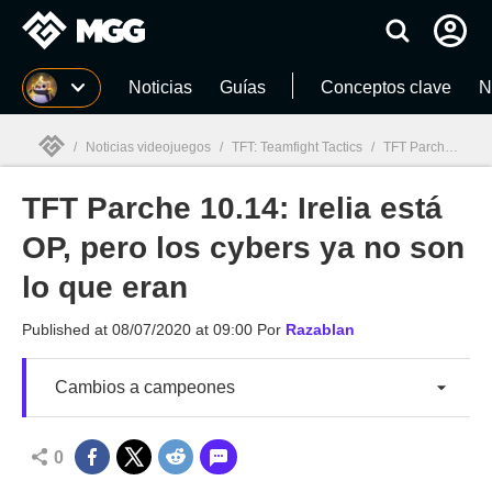
MGG
Noticias
Guías
Conceptos clave
N
/
Noticias videojuegos
/
TFT: Teamfight Tactics
/
TFT Parche 10.14: Irelia está OP, pero los cybers ya no son lo que eran
TFT Parche 10.14: Irelia está
MGG

OP, pero los cybers ya no son
lo que eran
Published at
08/07/2020 at 09:00
Por
Razablan
Cambios a campeones
0