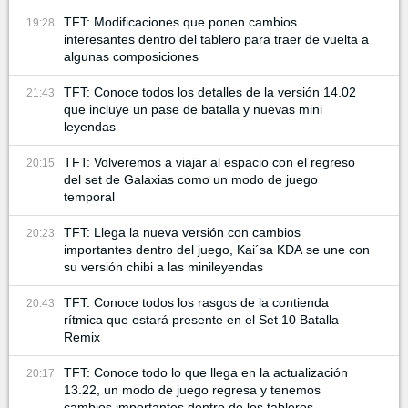
TFT: Modificaciones que ponen cambios
19:28
interesantes dentro del tablero para traer de vuelta a
algunas composiciones
TFT: Conoce todos los detalles de la versión 14.02
21:43
que incluye un pase de batalla y nuevas mini
leyendas
TFT: Volveremos a viajar al espacio con el regreso
20:15
del set de Galaxias como un modo de juego
temporal
TFT: Llega la nueva versión con cambios
20:23
importantes dentro del juego, Kai´sa KDA se une con
su versión chibi a las minileyendas
TFT: Conoce todos los rasgos de la contienda
20:43
rítmica que estará presente en el Set 10 Batalla
Remix
TFT: Conoce todo lo que llega en la actualización
20:17
13.22, un modo de juego regresa y tenemos
cambios importantes dentro de los tableros