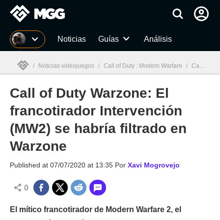
MGG
Noticias
Guías
Análisis
/
Noticias videojuegos
/
Call of Duty : Modern Warfare
/
Call of Duty Warzone: El francotirador Intervención (MW2) se habría filtrado en Warzone
Call of Duty Warzone: El
MGG

francotirador Intervención
(MW2) se habría filtrado en
Warzone
Published at
07/07/2020 at 13:35
Por
Xavi Mogrovejo
0
El mítico francotirador de Modern Warfare 2, el