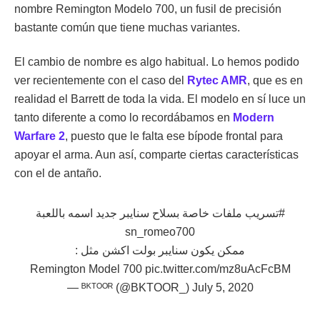
nombre Remington Modelo 700, un fusil de precisión
bastante común que tiene muchas variantes.
El cambio de nombre es algo habitual. Lo hemos podido
ver recientemente con el caso del
Rytec AMR
, que es en
realidad el Barrett de toda la vida. El modelo en sí luce un
tanto diferente a como lo recordábamos en
Modern
Warfare 2
, puesto que le falta ese bípode frontal para
apoyar el arma. Aun así, comparte ciertas características
con el de antaño.
#تسريب
ملفات خاصة بسلاح سنايبر جديد اسمه باللعبة
sn_romeo700
ممكن يكون سنايبر بولت اكشن مثل :
Remington Model 700
pic.twitter.com/mz8uAcFcBM
— ᴮᴷᵀᴼᴼᴿ (@BKTOOR_)
July 5, 2020