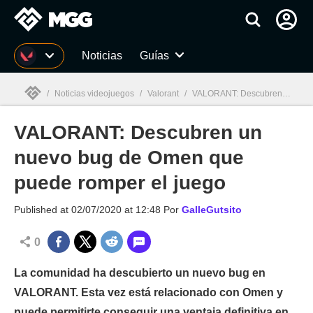
MGG
Noticias
Guías
/
Noticias videojuegos
/
Valorant
/
VALORANT: Descubren un nuevo bug de Omen que puede romper el juego
VALORANT: Descubren un
MGG

nuevo bug de Omen que
puede romper el juego
Published at
02/07/2020 at 12:48
Por
GalleGutsito
0
La comunidad ha descubierto un nuevo bug en
VALORANT. Esta vez está relacionado con Omen y
puede permitirte conseguir una ventaja definitiva en