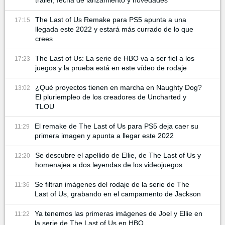
tráiler, fecha de lanzamiento y novedades
The Last of Us Remake para PS5 apunta a una
17:15
llegada este 2022 y estará más currado de lo que
crees
The Last of Us: La serie de HBO va a ser fiel a los
17:23
juegos y la prueba está en este vídeo de rodaje
¿Qué proyectos tienen en marcha en Naughty Dog?
13:02
El pluriempleo de los creadores de Uncharted y
TLOU
El remake de The Last of Us para PS5 deja caer su
11:29
primera imagen y apunta a llegar este 2022
Se descubre el apellido de Ellie, de The Last of Us y
12:20
homenajea a dos leyendas de los videojuegos
Se filtran imágenes del rodaje de la serie de The
11:36
Last of Us, grabando en el campamento de Jackson
Ya tenemos las primeras imágenes de Joel y Ellie en
11:22
la serie de The Last of Us en HBO