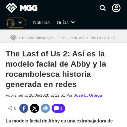
MGG
Noticias
Guías
/
Noticias videojuegos
/
The Last of Us 2
/
The Last of Us 2: Así es la modelo facial de Abby y la rocambolesca historia generada en redes
The Last of Us 2: Así es la
MGG

modelo facial de Abby y la
rocambolesca historia
generada en redes
Published at
26/06/2020 at 12:51
Por
José L. Ortega
0
1
La modelo facial de Abby es una extrabajadora de