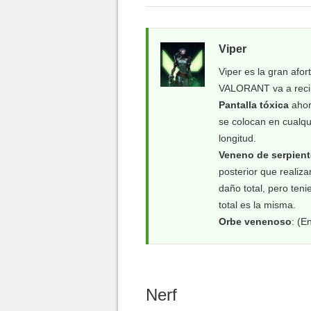
Viper
Viper es la gran afo
VALORANT va a recib
Pantalla tóxica
ahor
se colocan en cualqui
longitud.
Veneno de serpient
posterior que realiz
daño total, pero teni
total es la misma.
Orbe venenoso
: (E
Nerf