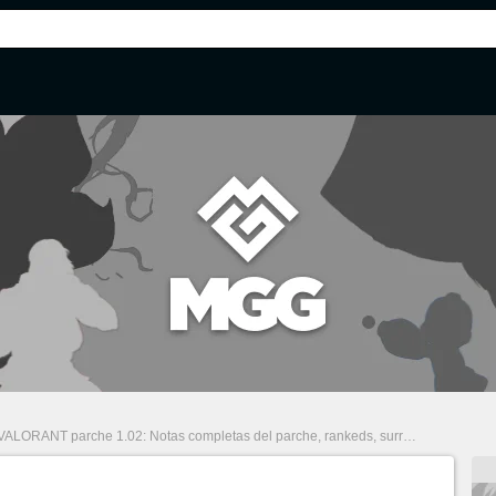
VALORANT parche 1.02: Notas completas del parche, rankeds, surrender, balance y cambios a los mapas