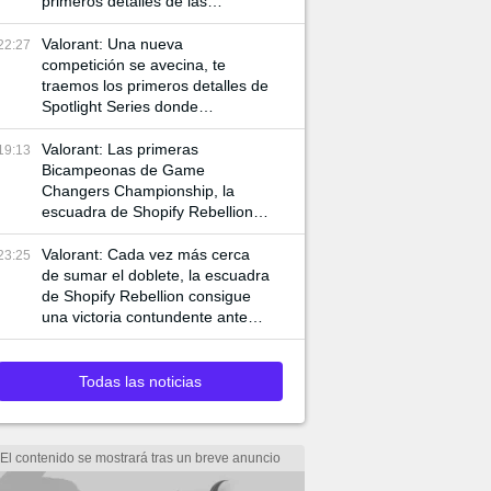
primeros detalles de las
siguientes competencias
internacionales de VCT
Valorant: Una nueva
22:27
competición se avecina, te
traemos los primeros detalles de
Spotlight Series donde
jugadores de VCT y Game
Changers participan
Valorant: Las primeras
19:13
Bicampeonas de Game
Changers Championship, la
escuadra de Shopify Rebellion
consigue llevarse la final 3-0
ante MIBR para alzar la copa
Valorant: Cada vez más cerca
23:25
de sumar el doblete, la escuadra
de Shopify Rebellion consigue
una victoria contundente ante
G2 para asegurar el pase a la
final
Todas las noticias