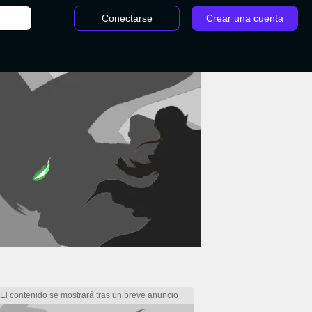
Conectarse
Crear una cuenta
/
Cambios a los agentes - VALORANT parche 1.02: Notas 