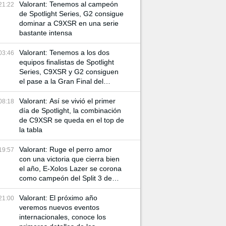
Valorant: Tenemos al campeón
21:22
de Spotlight Series, G2 consigue
dominar a C9XSR en una serie
bastante intensa
Valorant: Tenemos a los dos
03:46
equipos finalistas de Spotlight
Series, C9XSR y G2 consiguen
el pase a la Gran Final del
torneo
Valorant: Así se vivió el primer
08:18
día de Spotlight, la combinación
de C9XSR se queda en el top de
la tabla
Valorant: Ruge el perro amor
19:57
con una victoria que cierra bien
el año, E-Xolos Lazer se corona
como campeón del Split 3 de
VCL Norte
Valorant: El próximo año
21:00
veremos nuevos eventos
internacionales, conoce los