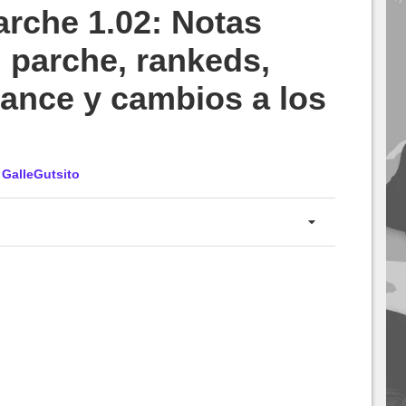
che 1.02: Notas
 parche, rankeds,
lance y cambios a los
r
GalleGutsito