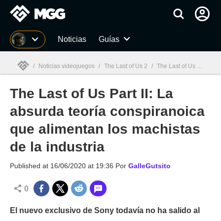
MGG
Noticias
Guías
/
Noticias videojuegos
/
The Last of Us 2
/
The Last of Us Part II: La absurda teoría conspiranoica que alimentan los machistas de la industria
The Last of Us Part II: La
MGG

absurda teoría conspiranoica
que alimentan los machistas
de la industria
Published at
16/06/2020 at 19:36
Por
GalleGutsito
0
El nuevo exclusivo de Sony todavía no ha salido al