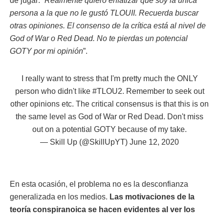
de jugar: “
Realmente quiero enfatizar que soy la única
persona a la que no le gustó TLOUII. Recuerda buscar
otras opiniones. El consenso de la crítica está al nivel de
God of War o Red Dead. No te pierdas un potencial
GOTY por mi opinión
”.
I really want to stress that I'm pretty much the ONLY
person who didn't like
#TLOU2
. Remember to seek out
other opinions etc. The critical consensus is that this is on
the same level as God of War or Red Dead. Don't miss
out on a potential GOTY because of my take.
— Skill Up (@SkillUpYT)
June 12, 2020
En esta ocasión, el problema no es la desconfianza
generalizada en los medios.
Las motivaciones de la
teoría conspiranoica se hacen evidentes al ver los